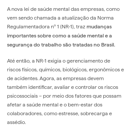
Estratégias de saúde integral (física e
mental):
A nova lei de saúde mental das empresas, como
Recorrência do cuidado:
vem sendo chamada a atualização da Norma
Regulamentadora nº 1 (NR-1), traz
Sua empresa preparada para a nova NR-1, e
mudanças
seu time bem cuidado todos os dias
importantes sobre como a saúde mental e a
segurança do trabalho são tratadas no Brasil.
Até então, a NR-1 exigia o gerenciamento de
riscos físicos, químicos, biológicos, ergonômicos e
de acidentes. Agora, as empresas devem
também identificar, avaliar e controlar os riscos
psicossociais – por meio dos fatores que possam
afetar a saúde mental e o bem-estar dos
colaboradores, como estresse, sobrecarga e
assédio.