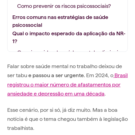
Como prevenir os riscos psicossociais?
Erros comuns nas estratégias de saúde
psicossocial
Qual o impacto esperado da aplicação da NR-
1?
Ou seja, cuidar da saúde mental e diminuir os
riscos psicossociais no trabalho são medidas
Falar sobre saúde mental no trabalho deixou de
essenciais para o bem-estar geral dos
colaboradores e da empresa.
ser tabu
Em 2024, o
Brasil
e passou a ser urgente.
registrou o maior número de afastamentos por
Como obter o certificado de Empresa
ansiedade e depressão em uma década
.
Promotora da Saúde Mental?
O que fazer?
Esse cenário, por si só, já diz muito. Mas a boa
Cuidado contínuo e coordenado pela Alice
notícia é que o tema chegou também à legislação
Mapeamento dos riscos:
trabalhista.