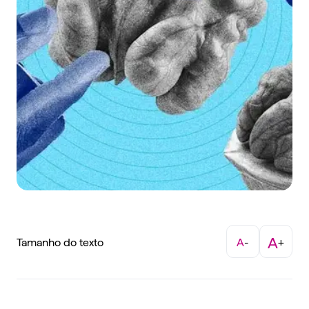
A
Tamanho do texto
A
-
+