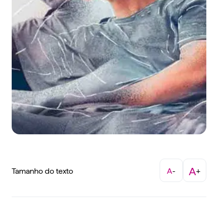
A
Tamanho do texto
A
-
+