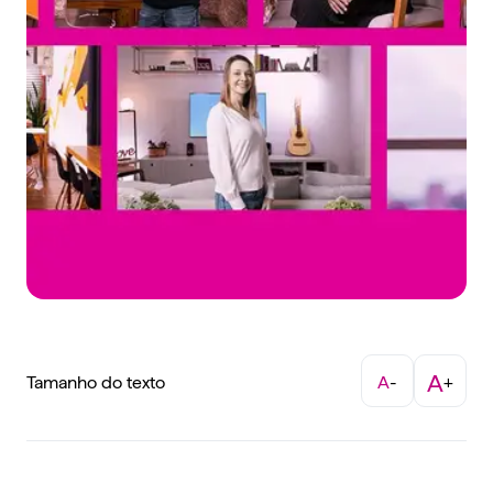
A
Tamanho do texto
A
-
+