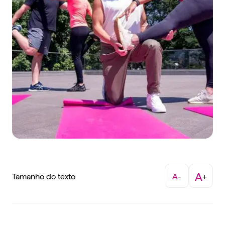
A
Tamanho do texto
A
-
+