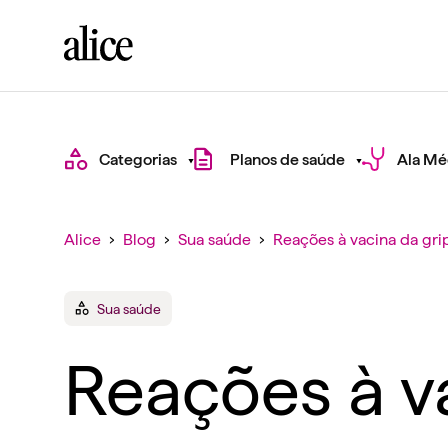
Categorias
Planos de saúde
Ala Mé
Alice
›
Blog
›
Sua saúde
›
Reações à vacina da gri
Sua saúde
Reações à va