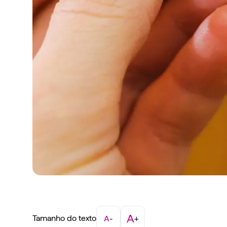
A
Tamanho do texto
A
-
+