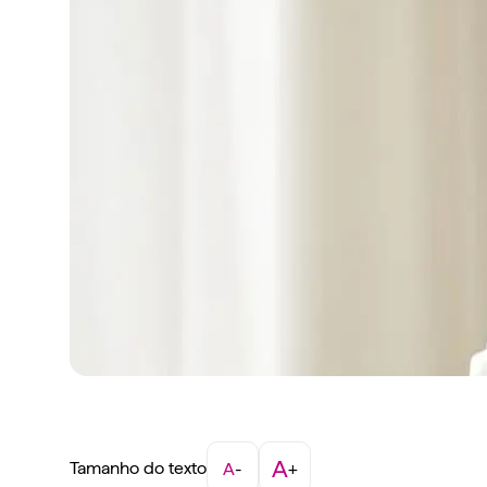
A
Tamanho do texto
A
-
+