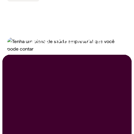
Tenha um plano de
saúde empresarial que
você pode contar
Peça um orçamento