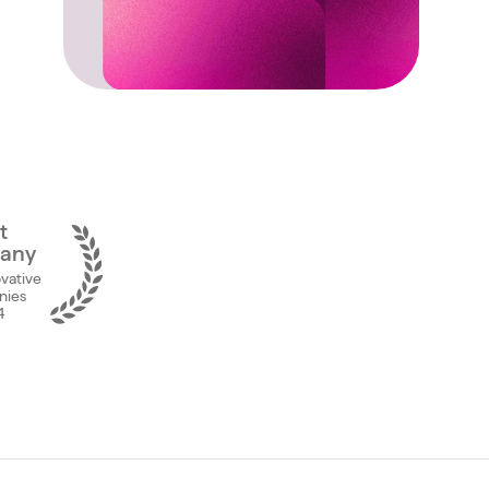
t
any
vative
ies
4