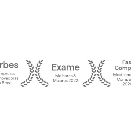
Fas
rbes
Exame
Comp
empresas
Most Inno
Melhores &
inovadoras
Compan
Maiores 2022
 Brasil
202