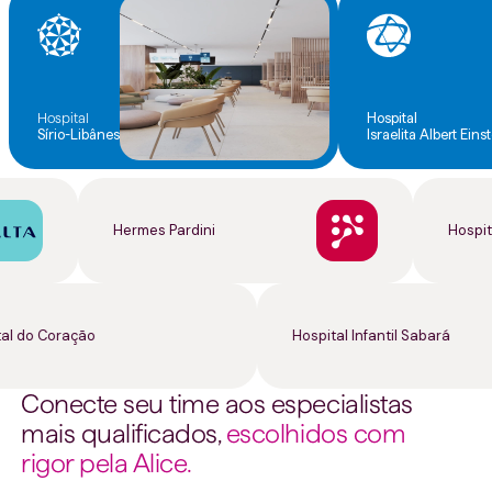
Hospital
Hospital
Sírio-Libânes
Israelita Albert Eins
Hermes Pardini
Hosp
l do Coração
Hospital Infantil Sabará
Conecte seu time aos especialistas
mais qualificados,
escolhidos com
rigor pela Alice.