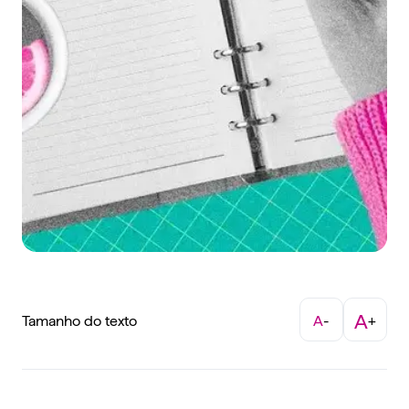
A
Tamanho do texto
A
-
+