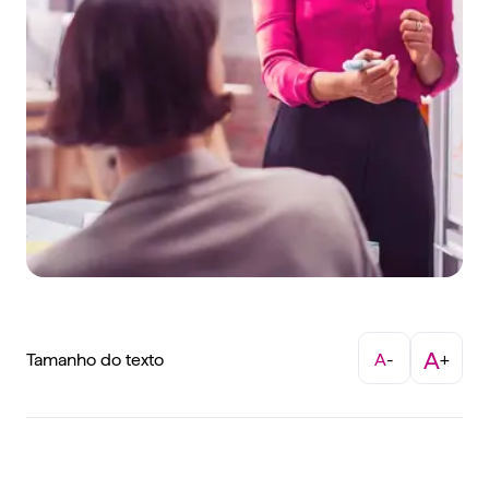
A
Tamanho do texto
A
-
+