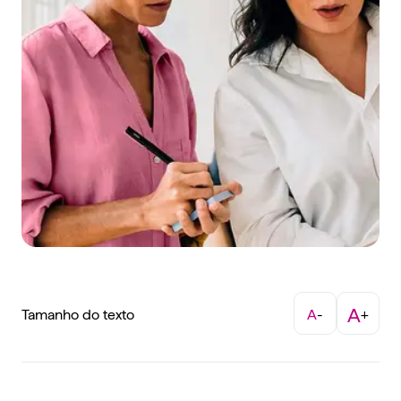
A
Tamanho do texto
A
-
+