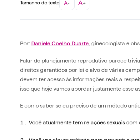
A
Tamanho do texto
A
-
+
Por:
, ginecologista e o
Daniele Coelho
Duarte
Falar de planejamento reprodutivo parece trivi
direitos garantidos por lei e alvo de várias cam
devem ter acesso às informações reais a respei
isso que hoje vamos abordar justamente esse as
E como saber se eu preciso de um método anti
Você atualmente tem relações sexuais com 
Você usa algum método para prevenir a gra