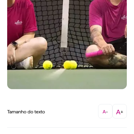
A
Tamanho do texto
A
-
+