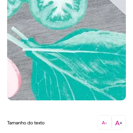
A
Tamanho do texto
A
-
+