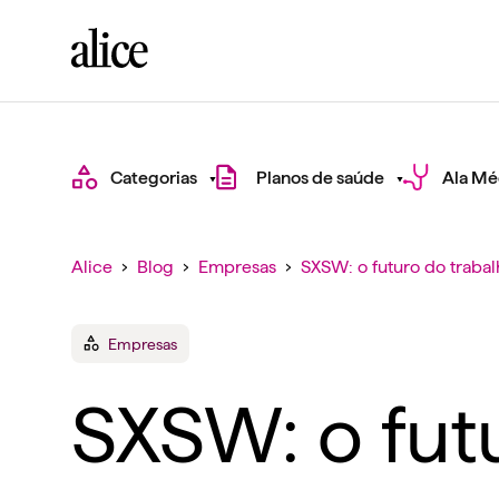
Categorias
Planos de saúde
Ala Mé
Alice
›
Blog
›
Empresas
›
SXSW: o futuro do trabal
Empresas
SXSW: o futu