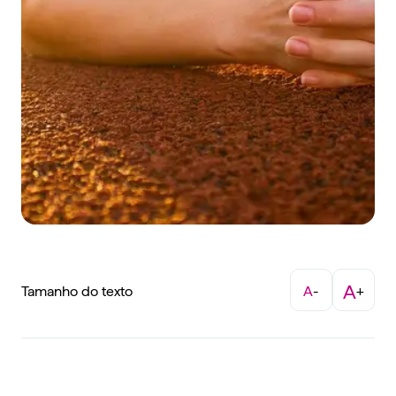
A
Tamanho do texto
A
-
+