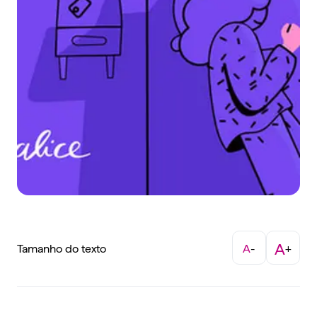
A
Tamanho do texto
A
-
+