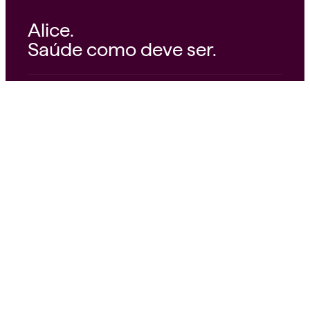
Alice.
Saúde como deve ser.
© 2026 Alice Operadora Ltda.
34.266.553/0001-02
Avenida Rebouças, 3535
Pinheiros — São Paulo, SP — 05401-400
Nossa missão.
A Alice nasceu para tornar o
mundo mais saudável. Acreditamos em um
cuidado que acolhe, orienta e acompanha. Com
ciência, tecnologia e pessoas que se importam
de verdade. Cada serviço, cada atendimento e