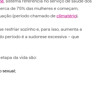
ne
, sistema referência no serviço de saúde dos
r cerca de 75% das mulheres e começam,
truação {período chamado de
climatério
}.
 resfriar sozinho e, para isso, aumenta a
 do período é a sudorese excessiva – que
etapa da vida são:
 sexual;