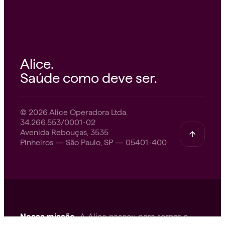
Alice.
Saúde como deve ser.
© 2026 Alice Operadora Ltda.
34.266.553/0001-02
Avenida Rebouças, 3535
Pinheiros — São Paulo, SP — 05401-400
Nossa missão.
A Alice nasceu para tornar o