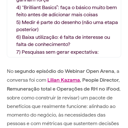
4) “Brilliant Basics”: faça o básico muito bem
feito antes de adicionar mais coisas
5) Medir é parte do desenho (não uma etapa
posterior)
6) Baixa utilização: é falta de interesse ou
falta de conhecimento?
7) Pesquisas sem gerar expectativa:
pergunte melhor
8) Foque nos indicadores certos
No
, a
segundo episódio do Webinar Open Arena
9) Quando é preciso mudar (ou retirar)
conversa foi com
Lilian Kazama
, People Director,
benefícios: gestão de mudança e narrativa
importam
,
Remuneração total e Operações de RH no iFood
sobre como construir (e revisar) um pacote de
Para levar com você
benefícios que realmente funcione: alinhado ao
momento do negócio, às necessidades das
pessoas e com métricas que sustentem decisões