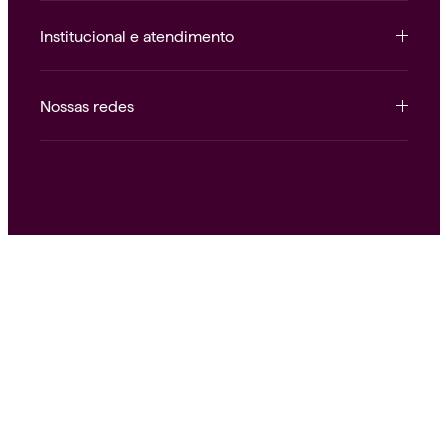
Institucional e atendimento
Nossas redes
Alice.
Saúde como deve ser.
© 2026 Alice Operadora Ltda.
34.266.553/0001-02
Avenida Rebouças, 3535
Pinheiros — São Paulo, SP — 05401-400