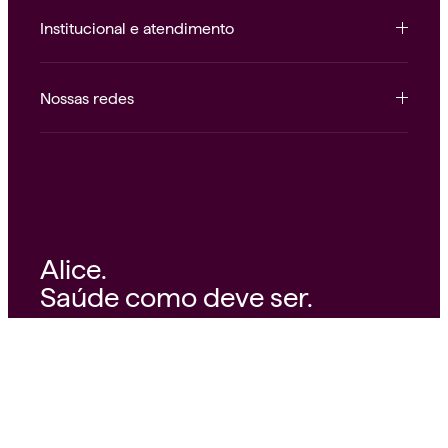
Institucional e atendimento
Nossas redes
Alice.
Saúde como deve ser.
© 2026 Alice Operadora Ltda.
34.266.553/0001-02
Avenida Rebouças, 3535
Pinheiros — São Paulo, SP — 05401-400