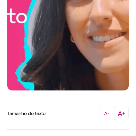
A
Tamanho do texto
A
-
+