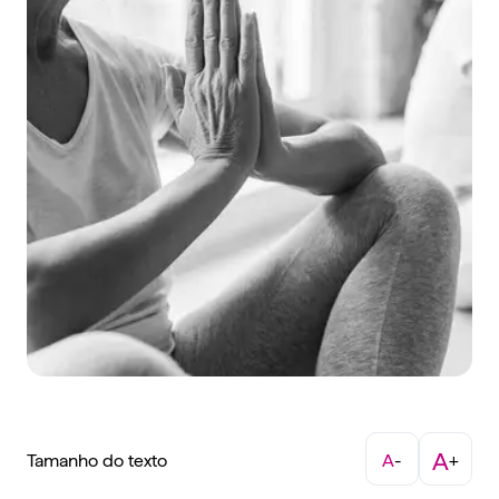
A
Tamanho do texto
A
-
+