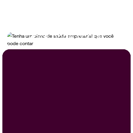
Tenha um plano de
saúde empresarial que
você pode contar
Peça um orçamento