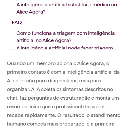
A inteligência artificial substitui o médico no
Alice Agora?
FAQ
Como funciona a triagem com inteligência
artificial no Alice Agora?
A inteligência artificial pode fazer triagem
médica?
Em quanto tempo sou atendido no Alice
Quando um membro aciona o Alice Agora, o
Agora?
primeiro contato é com a inteligência artificial da
O que acontece com os casos que não se
Alice — não para diagnosticar, mas para
resolvem pelo Alice Agora?
organizar. A IA coleta os sintomas descritos no
O Alice Agora é apenas uma consulta de
chat, faz perguntas de estruturação e monta um
telemedicina?
resumo clínico que o profissional de saúde
Conclusão
recebe rapidamente. O resultado: o atendimento
humano começa mais preparado, e a primeira