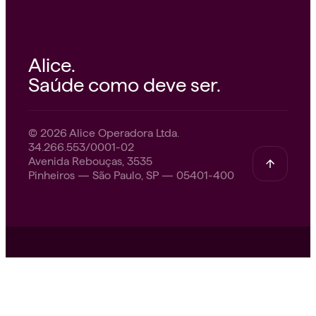
Alice.
Saúde como deve ser.
© 2026 Alice Operadora Ltda.
34.266.553/0001-02
Avenida Rebouças, 3535
Pinheiros — São Paulo, SP — 05401-400
Nossa missão.
A Alice nasceu para tornar o
mundo mais saudável. Acreditamos em um
cuidado que acolhe, orienta e acompanha. Com