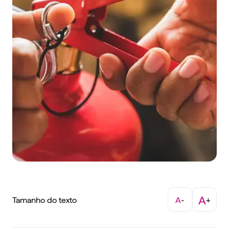
A
Tamanho do texto
A
-
+