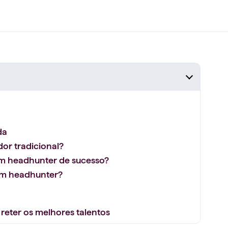
da
or tradicional?
 um headhunter de sucesso?
um headhunter?
 reter os melhores talentos