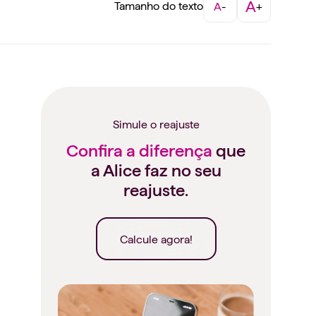
A
Tamanho do texto
A
-
+
Simule o reajuste
Confira a diferença
que
a Alice faz no seu
reajuste.
Calcule agora!