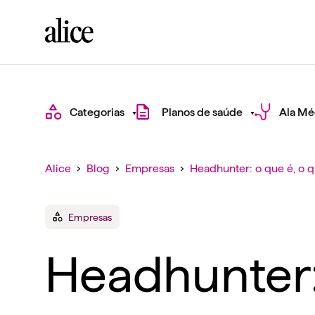
Categorias
Planos de saúde
Ala Mé
Alice
›
Blog
›
Empresas
›
Headhunter: o que é, o q
Empresas
Headhunter: