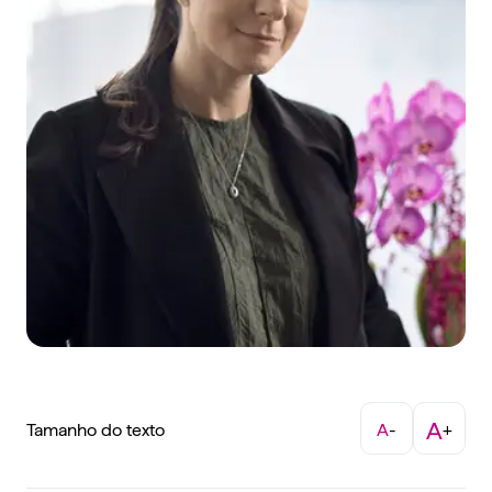
A
Tamanho do texto
A
-
+