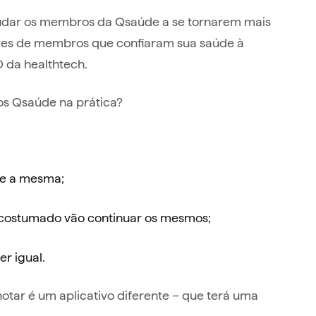
judar os membros da Qsaúde a se tornarem mais
ares de membros que confiaram sua saúde à
O da healthtech.
s Qsaúde na prática?
te a mesma;
acostumado vão continuar os mesmos;
r igual.
ar é um aplicativo diferente – que terá uma