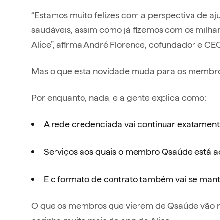
“Estamos muito felizes com a perspectiva de a
saudáveis, assim como já fizemos com os milh
Alice”, afirma André Florence, cofundador e CE
Mas o que esta novidade muda para os membro
Por enquanto, nada, e a gente explica como:
A rede credenciada vai continuar exatamen
Serviços aos quais o membro Qsaúde está 
E o formato de contrato também vai se mante
O que os membros que vierem de Qsaúde vão not
carinha muito mais do app da Alice.