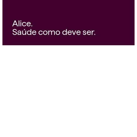
Alice.
Saúde como deve ser.
© 2026 Alice Operadora Ltda.
34.266.553/0001-02
Avenida Rebouças, 3535
Pinheiros — São Paulo, SP — 05401-400
Nossa missão.
A Alice nasceu para tornar o
mundo mais saudável. Acreditamos em um
cuidado que acolhe, orienta e acompanha. Com
ciência, tecnologia e pessoas que se importam