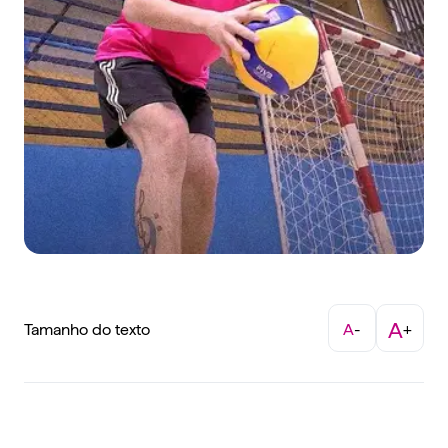
A
Tamanho do texto
A
-
+