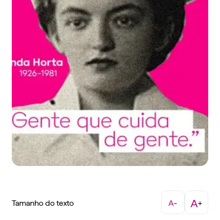
A
Tamanho do texto
A
-
+