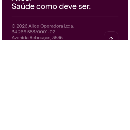
Saúde como deve ser.
© 2026 Alice Operadora Ltda.
34.266.553/0001-02
Avenida Rebouças, 3535
Pinheiros — São Paulo, SP — 05401-400
Nossa missão.
A Alice nasceu para tornar o
mundo mais saudável. Acreditamos em um
cuidado que acolhe, orienta e acompanha. Com
ciência, tecnologia e pessoas que se importam
de verdade. Cada serviço, cada atendimento e
cada passo do nosso time existe por um
motivo: ajudar você a viver melhor, todos os