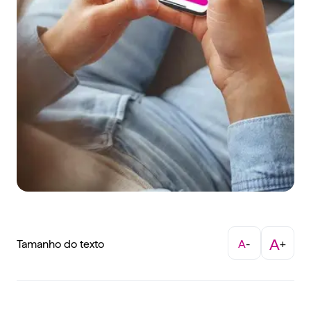
A
Tamanho do texto
A
-
+