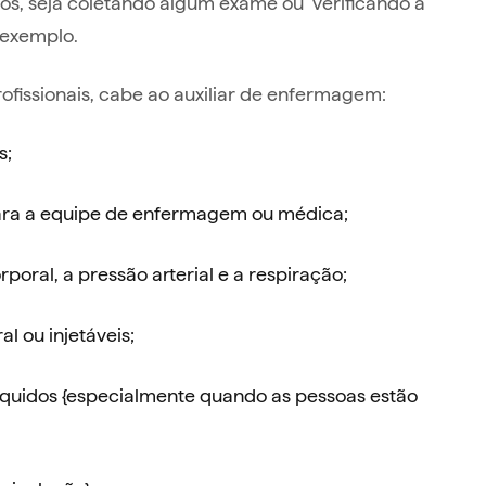
duos, seja coletando algum exame ou verificando a
r exemplo.
fissionais, cabe ao auxiliar de enfermagem:
s;
para a equipe de enfermagem ou médica;
rporal, a pressão arterial e a respiração;
l ou injetáveis;
íquidos {especialmente quando as pessoas estão