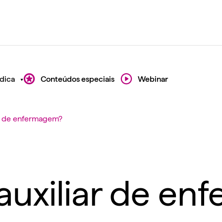
dica
Conteúdos especiais
Webinar
ar de enfermagem?
 auxiliar de e