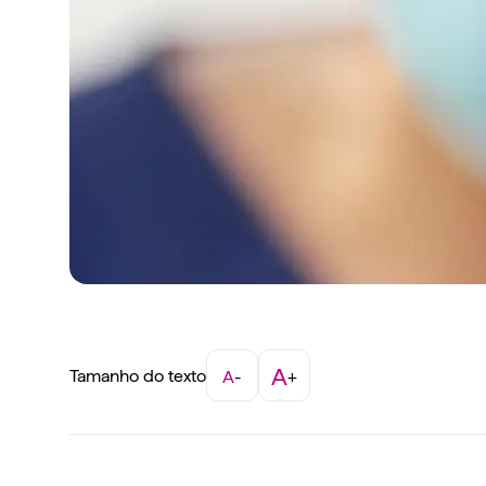
A
Tamanho do texto
A
-
+