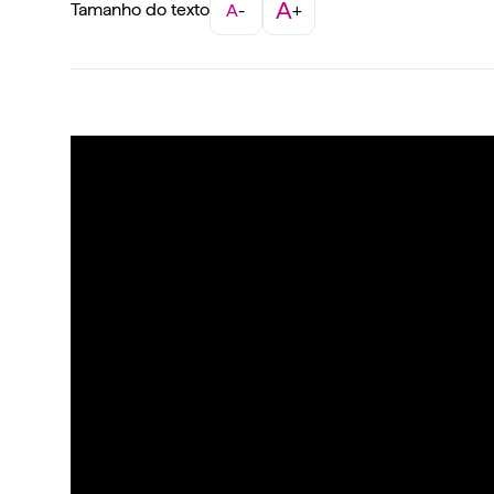
A
Tamanho do texto
A
-
+