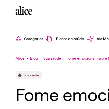
Categorias
Planos de saúde
Ala Mé
Alice
›
Blog
›
Sua saúde
›
Fome emocional: isso é 
Sua saúde
Fome emocio