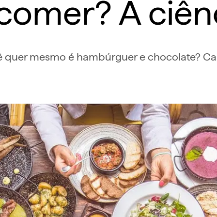
comer? A ciênc
ê quer mesmo é hambúrguer e chocolate? Calm