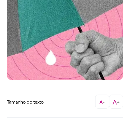
A
Tamanho do texto
A
-
+