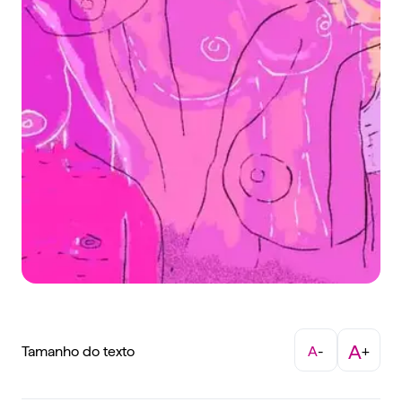
A
Tamanho do texto
A
-
+