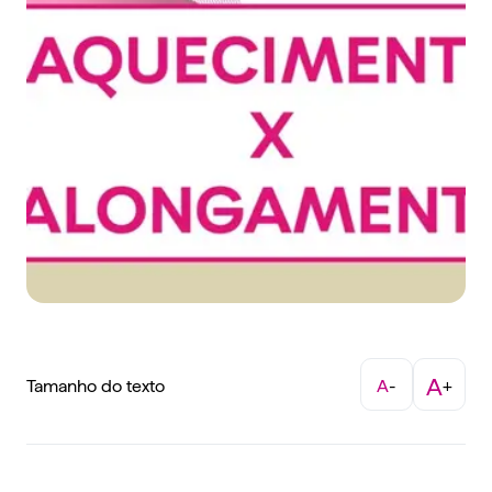
A
Tamanho do texto
A
-
+