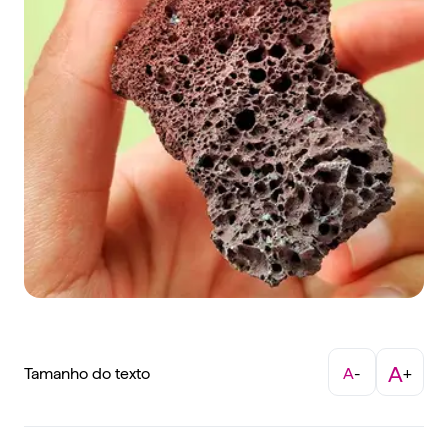
A
Tamanho do texto
A
-
+