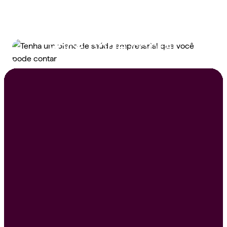
Tenha um plano de
saúde empresarial que
você pode contar
Peça um orçamento