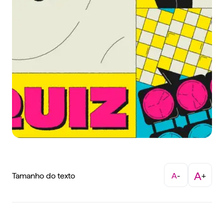
A
Tamanho do texto
A
-
+