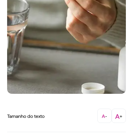
A
Tamanho do texto
A
-
+