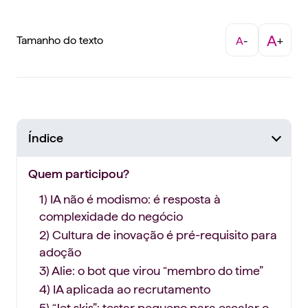
A
Tamanho do texto
A
-
+
Índice
Quem participou?
1) IA não é modismo: é resposta à
complexidade do negócio
2) Cultura de inovação é pré-requisito para
adoção
3) Alie: o bot que virou “membro do time”
4) IA aplicada ao recrutamento
5) “Jet skis”: testar pequeno para escalar o