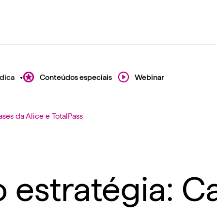
dica
Conteúdos especiais
Webinar
ses da Alice e TotalPass
estratégia: Ca