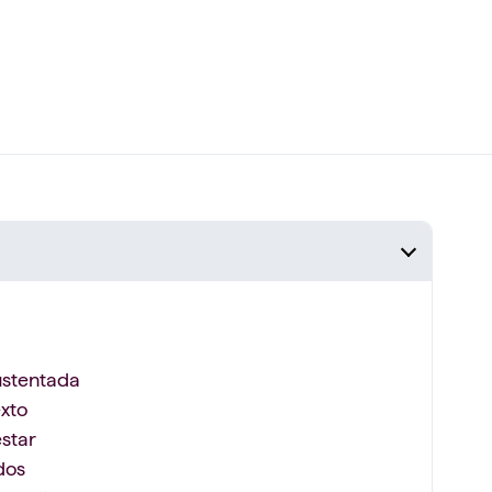
ustentada
exto
star
dos