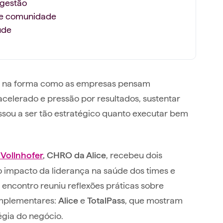
 gestão
a e comunidade
úde
l na forma como as empresas pensam
elerado e pressão por resultados, sustentar
ssou a ser tão estratégico quanto executar bem
, recebeu dois
 Vollnhofer
, CHRO da Alice
 impacto da liderança na saúde dos times e
 encontro reuniu reflexões práticas sobre
complementares:
e
, que mostram
Alice
TotalPass
égia do negócio.