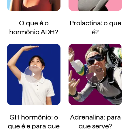
O que é o
Prolactina: o que
hormônio ADH?
é?
GH hormônio: o
Adrenalina: para
que é e para que
que serve?