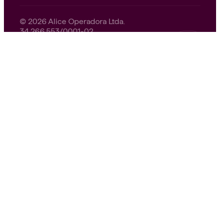
© 2026 Alice Operadora Ltda.
34.266.553/0001-02
Avenida Rebouças, 3535
Pinheiros — São Paulo, SP — 05401-400
Nossa missão.
A Alice nasceu para tornar o
mundo mais saudável. Acreditamos em um
cuidado que acolhe, orienta e acompanha. Com
ciência, tecnologia e pessoas que se importam
de verdade. Cada serviço, cada atendimento e
cada passo do nosso time existe por um
motivo: ajudar você a viver melhor, todos os
dias.