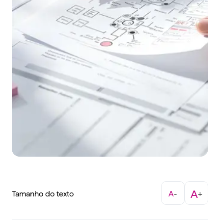
A
Tamanho do texto
A
-
+