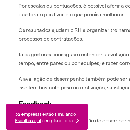
Por escalas ou pontuações, é possível aferir a 
que foram positivos e o que precisa melhorar.
Os resultados ajudam o RH a organizar treiname
processos de contratações.
Já os gestores conseguem entender a evolução
tempo, entre pares ou por equipes} e fazer cor
A avaliação de desempenho também pode ser a
isso tem bastante peso na motivação, satisfaçã
Feedback
32
empresas estão simulando
É importante que toda avaliação de desempenh
Escolha aqui
seu plano ideal
feedback
.