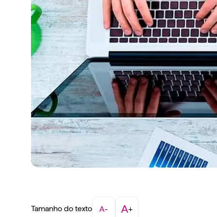
A
Tamanho do texto
A
-
+