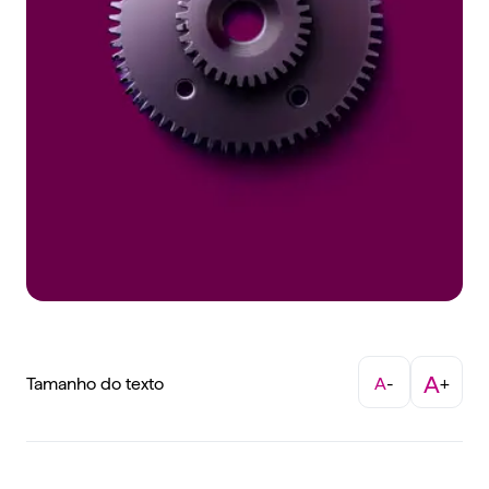
A
Tamanho do texto
A
-
+