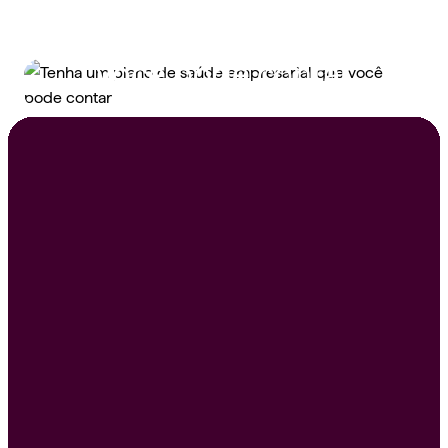
Tenha um plano de
saúde empresarial que
você pode contar
Peça um orçamento