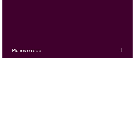
Planos e rede
Conteúdo e ferramentas
Institucional e atendimento
Nossas redes