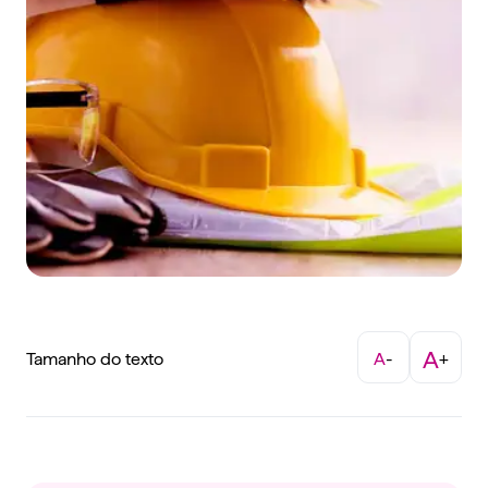
A
Tamanho do texto
A
-
+