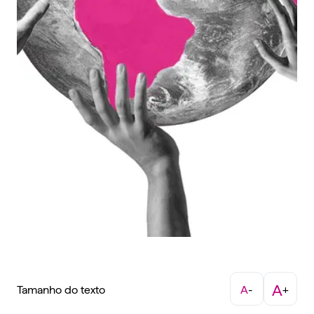
A
Tamanho do texto
A
-
+